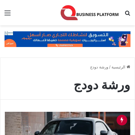
بحث عن
الق
الرئيسية
/
ورشة دودج
ورشة دودج