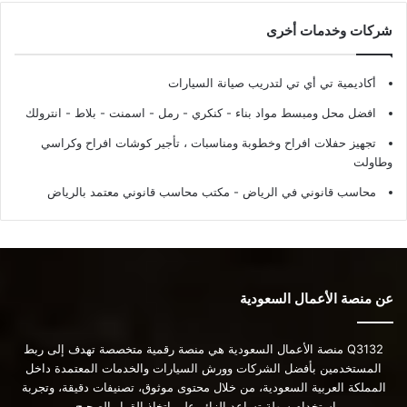
شركات وخدمات أخرى
أكاديمية تي أي تي لتدريب صيانة السيارات
افضل محل ومبسط مواد بناء - كنكري - رمل - اسمنت - بلاط - انترولك
تجهيز حفلات افراح وخطوبة ومناسبات ، تأجير كوشات افراح وكراسي
وطاولت
محاسب قانوني في الرياض - مكتب محاسب قانوني معتمد بالرياض
عن منصة الأعمال السعودية
Q3132 منصة الأعمال السعودية هي منصة رقمية متخصصة تهدف إلى ربط
المستخدمين بأفضل الشركات وورش السيارات والخدمات المعتمدة داخل
المملكة العربية السعودية، من خلال محتوى موثوق، تصنيفات دقيقة، وتجربة
استخدام سهلة تساعد الزائر على اتخاذ القرار الصحيح.