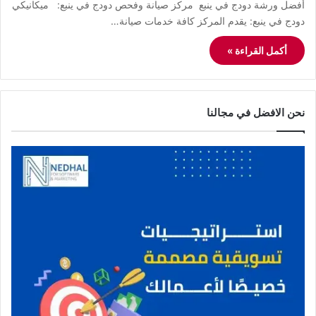
أفضل ورشة دودج في ينبع مركز صيانة وفحص دودج في ينبع: ميكانيكي
دودج في ينبع: يقدم المركز كافة خدمات صيانة…
أكمل القراءة »
نحن الافضل في مجالنا