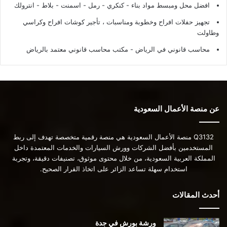
افضل محل ومبسط مواد بناء - كنكري - رمل - اسمنت - بلاط - انترولك
تجهيز حفلات افراح وخطوبة ومناسبات ، تأجير كوشات افراح وكراسي
وطاولت
محاسب قانوني في الرياض - مكتب محاسب قانوني معتمد بالرياض
عن منصة الأعمال السعودية
Q3132 منصة الأعمال السعودية هي منصة رقمية متخصصة تهدف إلى ربط
المستخدمين بأفضل الشركات وورش السيارات والخدمات المعتمدة داخل
المملكة العربية السعودية، من خلال محتوى موثوق، تصنيفات دقيقة، وتجربة
استخدام سهلة تساعد الزائر على اتخاذ القرار الصحيح.
أحدث المقالات
ورشة بورش في جدة