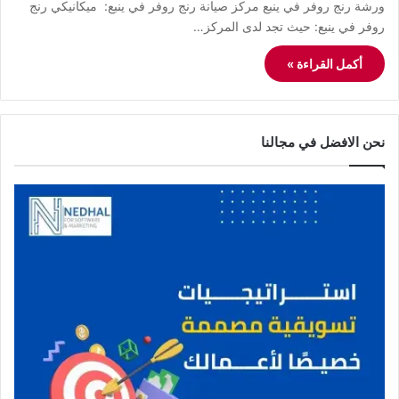
ورشة رنج روفر في ينبع مركز صيانة رنج روفر في ينبع: ميكانيكي رنج
روفر في ينبع: حيث تجد لدى المركز…
أكمل القراءة »
نحن الافضل في مجالنا