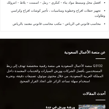
افضل محل ومبسط مواد بناء - كنكري - رمل - اسمنت - بلاط - انترولك
تجهيز حفلات افراح وخطوبة ومناسبات ، تأجير كوشات افراح وكراسي
وطاولت
محاسب قانوني في الرياض - مكتب محاسب قانوني معتمد بالرياض
عن منصة الأعمال السعودية
Q3132 منصة الأعمال السعودية هي منصة رقمية متخصصة تهدف إلى ربط
المستخدمين بأفضل الشركات وورش السيارات والخدمات المعتمدة داخل
المملكة العربية السعودية، من خلال محتوى موثوق، تصنيفات دقيقة، وتجربة
استخدام سهلة تساعد الزائر على اتخاذ القرار الصحيح.
أحدث المقالات
ورشة بورش في جدة