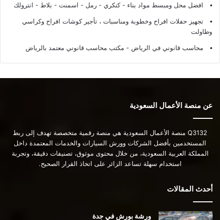
افضل محل ومبسط مواد بناء - كنكري - رمل - اسمنت - بلاط - انترولك
تجهيز حفلات افراح وخطوبة ومناسبات ، تأجير كوشات افراح وكراسي
وطاولت
محاسب قانوني في الرياض - مكتب محاسب قانوني معتمد بالرياض
عن منصة الأعمال السعودية
Q3132 منصة الأعمال السعودية هي منصة رقمية متخصصة تهدف إلى ربط
المستخدمين بأفضل الشركات وورش السيارات والخدمات المعتمدة داخل
المملكة العربية السعودية، من خلال محتوى موثوق، تصنيفات دقيقة، وتجربة
استخدام سهلة تساعد الزائر على اتخاذ القرار الصحيح.
أحدث المقالات
ورشة بورش في جدة