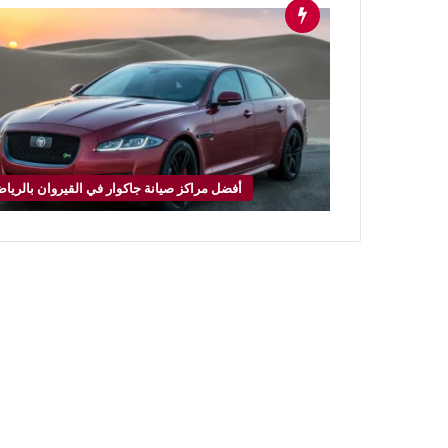
أفضل مراكز صيانة جاكوار في القيروان بالريا