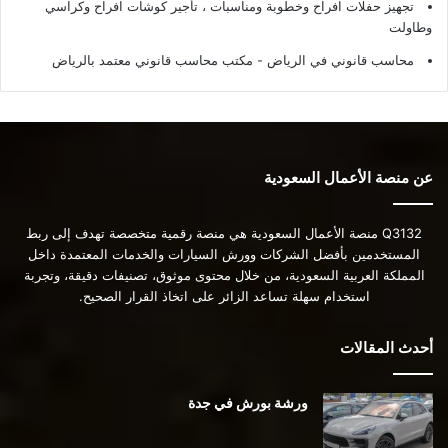
تجهيز حفلات افراح وخطوبة ومناسبات ، تأجير كوشات افراح وكراسي
وطاولت
محاسب قانوني في الرياض - مكتب محاسب قانوني معتمد بالرياض
عن منصة الأعمال السعودية
Q3132 منصة الأعمال السعودية هي منصة رقمية متخصصة تهدف إلى ربط
المستخدمين بأفضل الشركات وورش السيارات والخدمات المعتمدة داخل
المملكة العربية السعودية، من خلال محتوى موثوق، تصنيفات دقيقة، وتجربة
استخدام سهلة تساعد الزائر على اتخاذ القرار الصحيح.
أحدث المقالات
ورشة بورش في جدة