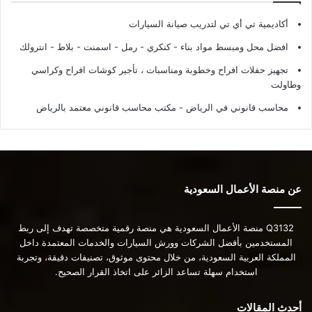
أكاديمية تي أي تي لتدريب صيانة السيارات
افضل محل ومبسط مواد بناء - كنكري - رمل - اسمنت - بلاط - انترولك
تجهيز حفلات افراح وخطوبة ومناسبات ، تأجير كوشات افراح وكراسي
وطاولت
محاسب قانوني في الرياض - مكتب محاسب قانوني معتمد بالرياض
عن منصة الأعمال السعودية
Q3132 منصة الأعمال السعودية هي منصة رقمية متخصصة تهدف إلى ربط
المستخدمين بأفضل الشركات وورش السيارات والخدمات المعتمدة داخل
المملكة العربية السعودية، من خلال محتوى موثوق، تصنيفات دقيقة، وتجربة
استخدام سهلة تساعد الزائر على اتخاذ القرار الصحيح.
أحدث المقالات