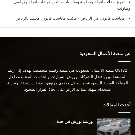
تجهيز حفلات افراح وخطوبة ومناسبات ، تأجير كوشات افراح وكراسي
وطاولت
محاسب قانوني في الرياض - مكتب محاسب قانوني معتمد بالرياض
عن منصة الأعمال السعودية
Q3132 منصة الأعمال السعودية هي منصة رقمية متخصصة تهدف إلى ربط
المستخدمين بأفضل الشركات وورش السيارات والخدمات المعتمدة داخل
المملكة العربية السعودية، من خلال محتوى موثوق، تصنيفات دقيقة، وتجربة
استخدام سهلة تساعد الزائر على اتخاذ القرار الصحيح.
أحدث المقالات
ورشة بورش في جدة