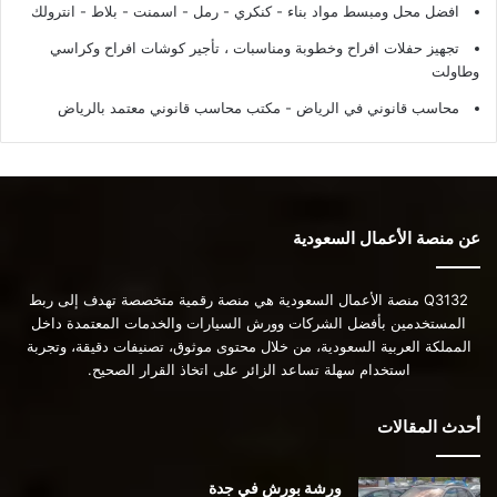
افضل محل ومبسط مواد بناء - كنكري - رمل - اسمنت - بلاط - انترولك
تجهيز حفلات افراح وخطوبة ومناسبات ، تأجير كوشات افراح وكراسي
وطاولت
محاسب قانوني في الرياض - مكتب محاسب قانوني معتمد بالرياض
عن منصة الأعمال السعودية
Q3132 منصة الأعمال السعودية هي منصة رقمية متخصصة تهدف إلى ربط
المستخدمين بأفضل الشركات وورش السيارات والخدمات المعتمدة داخل
المملكة العربية السعودية، من خلال محتوى موثوق، تصنيفات دقيقة، وتجربة
استخدام سهلة تساعد الزائر على اتخاذ القرار الصحيح.
أحدث المقالات
ورشة بورش في جدة