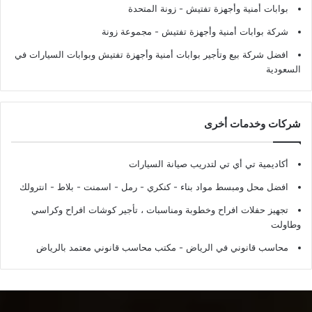
بوابات أمنية وأجهزة تفتيش
- زونة المتحدة
شركة بوابات أمنية وأجهزة تفتيش
- مجموعة زونة
افضل شركة بيع وتأجير بوابات أمنية وأجهزة تفتيش وبوابات السيارات في
السعودية
شركات وخدمات أخرى
أكاديمية تي أي تي لتدريب صيانة السيارات
افضل محل ومبسط مواد بناء - كنكري - رمل - اسمنت - بلاط - انترولك
تجهيز حفلات افراح وخطوبة ومناسبات ، تأجير كوشات افراح وكراسي
وطاولت
محاسب قانوني في الرياض - مكتب محاسب قانوني معتمد بالرياض