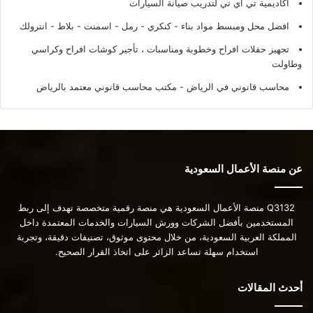
أكاديمية تي أي تي لتدريب صيانة السيارات
افضل محل ومبسط مواد بناء - كنكري - رمل - اسمنت - بلاط - انترولك
تجهيز حفلات افراح وخطوبة ومناسبات ، تأجير كوشات افراح وكراسي
وطاولت
محاسب قانوني في الرياض - مكتب محاسب قانوني معتمد بالرياض
عن منصة الأعمال السعودية
Q3132 منصة الأعمال السعودية هي منصة رقمية متخصصة تهدف إلى ربط
المستخدمين بأفضل الشركات وورش السيارات والخدمات المعتمدة داخل
المملكة العربية السعودية، من خلال محتوى موثوق، تصنيفات دقيقة، وتجربة
استخدام سهلة تساعد الزائر على اتخاذ القرار الصحيح.
أحدث المقالات