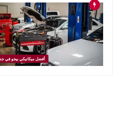
أفضل ميكانيكي بيجو في جد