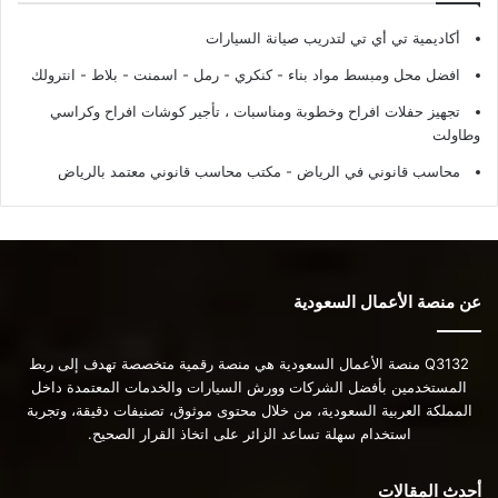
أكاديمية تي أي تي لتدريب صيانة السيارات
افضل محل ومبسط مواد بناء - كنكري - رمل - اسمنت - بلاط - انترولك
تجهيز حفلات افراح وخطوبة ومناسبات ، تأجير كوشات افراح وكراسي
وطاولت
محاسب قانوني في الرياض - مكتب محاسب قانوني معتمد بالرياض
عن منصة الأعمال السعودية
Q3132 منصة الأعمال السعودية هي منصة رقمية متخصصة تهدف إلى ربط
المستخدمين بأفضل الشركات وورش السيارات والخدمات المعتمدة داخل
المملكة العربية السعودية، من خلال محتوى موثوق، تصنيفات دقيقة، وتجربة
استخدام سهلة تساعد الزائر على اتخاذ القرار الصحيح.
أحدث المقالات