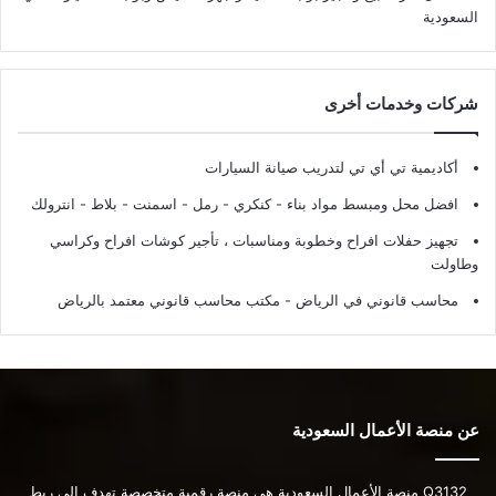
السعودية
شركات وخدمات أخرى
أكاديمية تي أي تي لتدريب صيانة السيارات
افضل محل ومبسط مواد بناء - كنكري - رمل - اسمنت - بلاط - انترولك
تجهيز حفلات افراح وخطوبة ومناسبات ، تأجير كوشات افراح وكراسي
وطاولت
محاسب قانوني في الرياض - مكتب محاسب قانوني معتمد بالرياض
عن منصة الأعمال السعودية
Q3132 منصة الأعمال السعودية هي منصة رقمية متخصصة تهدف إلى ربط