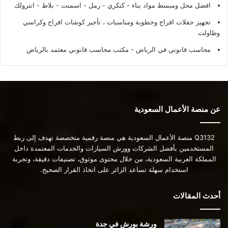
افضل محل ومبسط مواد بناء - كنكري - رمل - اسمنت - بلاط - انترولك
تجهيز حفلات افراح وخطوبة ومناسبات ، تأجير كوشات افراح وكراسي
وطاولت
محاسب قانوني في الرياض - مكتب محاسب قانوني معتمد بالرياض
عن منصة الأعمال السعودية
Q3132 منصة الأعمال السعودية هي منصة رقمية متخصصة تهدف إلى ربط
المستخدمين بأفضل الشركات وورش السيارات والخدمات المعتمدة داخل
المملكة العربية السعودية، من خلال محتوى موثوق، تصنيفات دقيقة، وتجربة
استخدام سهلة تساعد الزائر على اتخاذ القرار الصحيح.
أحدث المقالات
ورشة بورش في جدة