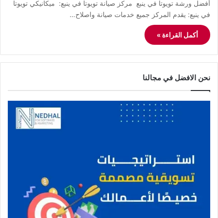
أفضل ورشة تويوتا في ينبع مركز صيانة تويوتا في ينبع: ميكانيكي تويوتا
في ينبع: يقدم المركز جميع خدمات صيانة واصلاح…
أكمل القراءة »
نحن الافضل في مجالنا