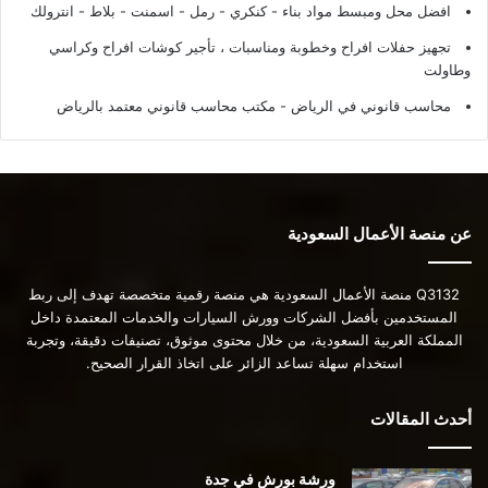
افضل محل ومبسط مواد بناء - كنكري - رمل - اسمنت - بلاط - انترولك
تجهيز حفلات افراح وخطوبة ومناسبات ، تأجير كوشات افراح وكراسي
وطاولت
محاسب قانوني في الرياض - مكتب محاسب قانوني معتمد بالرياض
عن منصة الأعمال السعودية
Q3132 منصة الأعمال السعودية هي منصة رقمية متخصصة تهدف إلى ربط
المستخدمين بأفضل الشركات وورش السيارات والخدمات المعتمدة داخل
المملكة العربية السعودية، من خلال محتوى موثوق، تصنيفات دقيقة، وتجربة
استخدام سهلة تساعد الزائر على اتخاذ القرار الصحيح.
أحدث المقالات
ورشة بورش في جدة