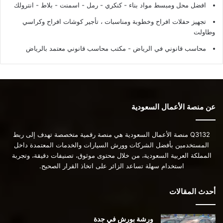
افضل محل ومبسط مواد بناء - كنكري - رمل - اسمنت - بلاط - انترولك
تجهيز حفلات افراح وخطوبة ومناسبات ، تأجير كوشات افراح وكراسي
وطاولت
محاسب قانوني في الرياض - مكتب محاسب قانوني معتمد بالرياض
عن منصة الأعمال السعودية
Q3132 منصة الأعمال السعودية هي منصة رقمية متخصصة تهدف إلى ربط
المستخدمين بأفضل الشركات وورش السيارات والخدمات المعتمدة داخل
المملكة العربية السعودية، من خلال محتوى موثوق، تصنيفات دقيقة، وتجربة
استخدام سهلة تساعد الزائر على اتخاذ القرار الصحيح.
أحدث المقالات
ورشة بورش في جدة