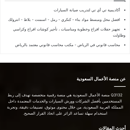
أكاديمية تي أي تي لتدريب صيانة السيارات
افضل محل ومبسط مواد بناء - كنكري - رمل - اسمنت - بلاط - انترولك
تجهيز حفلات افراح وخطوبة ومناسبات ، تأجير كوشات افراح وكراسي
وطاولت
محاسب قانوني في الرياض - مكتب محاسب قانوني معتمد بالرياض
عن منصة الأعمال السعودية
Q3132 منصة الأعمال السعودية هي منصة رقمية متخصصة تهدف إلى ربط
المستخدمين بأفضل الشركات وورش السيارات والخدمات المعتمدة داخل
المملكة العربية السعودية، من خلال محتوى موثوق، تصنيفات دقيقة، وتجربة
استخدام سهلة تساعد الزائر على اتخاذ القرار الصحيح.
أحدث المقالات