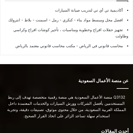
أكاديمية تي أي تي لتدريب صيانة السيارات
افضل محل ومبسط مواد بناء - كنكري - رمل - اسمنت - بلاط - انترولك
تجهيز حفلات افراح وخطوبة ومناسبات ، تأجير كوشات افراح وكراسي
وطاولت
محاسب قانوني في الرياض - مكتب محاسب قانوني معتمد بالرياض
عن منصة الأعمال السعودية
Q3132 منصة الأعمال السعودية هي منصة رقمية متخصصة تهدف إلى ربط
المستخدمين بأفضل الشركات وورش السيارات والخدمات المعتمدة داخل
المملكة العربية السعودية، من خلال محتوى موثوق، تصنيفات دقيقة، وتجربة
استخدام سهلة تساعد الزائر على اتخاذ القرار الصحيح.
أحدث المقالات