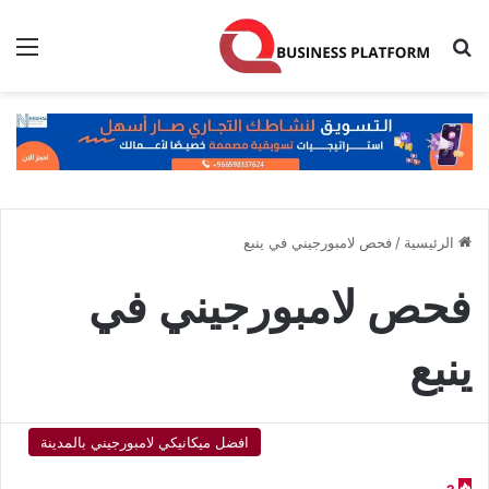
بحث عن
الق
الرئيسية
/
فحص لامبورجيني في ينبع
فحص لامبورجيني في
ينبع
افضل ميكانيكي لامبورجيني بالمدينة