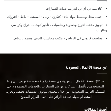
أكاديمية تي أي تي لتدريب صيانة السيارات
افضل محل ومبسط مواد بناء - كنكري - رمل - اسمنت - بلاط - انترولك
تجهيز حفلات افراح وخطوبة ومناسبات ، تأجير كوشات افراح وكراسي
وطاولت
محاسب قانوني في الرياض - مكتب محاسب قانوني معتمد بالرياض
عن منصة الأعمال السعودية
Q3132 منصة الأعمال السعودية هي منصة رقمية متخصصة تهدف إلى ربط
المستخدمين بأفضل الشركات وورش السيارات والخدمات المعتمدة داخل
المملكة العربية السعودية، من خلال محتوى موثوق، تصنيفات دقيقة، وتجربة
استخدام سهلة تساعد الزائر على اتخاذ القرار الصحيح.
أحدث المقالات