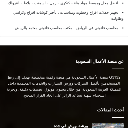
افضل محل ومبسط مواد بناء - كنكري - رمل - اسمنت - بلاط - انترولك
تجهيز حفلات افراح وخطوبة ومناسبات ، تأجير كوشات افراح وكراسي
وطاولت
محاسب قانوني في الرياض - مكتب محاسب قانوني معتمد بالرياض
عن منصة الأعمال السعودية
Q3132 منصة الأعمال السعودية هي منصة رقمية متخصصة تهدف إلى ربط
المستخدمين بأفضل الشركات وورش السيارات والخدمات المعتمدة داخل
المملكة العربية السعودية، من خلال محتوى موثوق، تصنيفات دقيقة، وتجربة
استخدام سهلة تساعد الزائر على اتخاذ القرار الصحيح.
أحدث المقالات
ورشة بورش في جدة