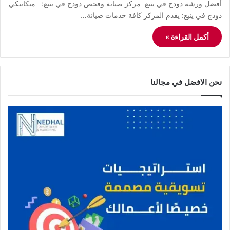
أفضل ورشة دودج في ينبع مركز صيانة وفحص دودج في ينبع: ميكانيكي
دودج في ينبع: يقدم المركز كافة خدمات صيانة…
أكمل القراءة »
نحن الافضل في مجالنا