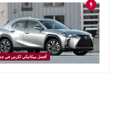
أفضل ميكانيكي لكزس في جد