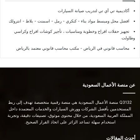
أكاديمية تي أي تي لتدريب صيانة السيارات
افضل محل ومبسط مواد بناء - كنكري - رمل - اسمنت - بلاط - انترولك
تجهيز حفلات افراح وخطوبة ومناسبات ، تأجير كوشات افراح وكراسي
وطاولت
محاسب قانوني في الرياض - مكتب محاسب قانوني معتمد بالرياض
عن منصة الأعمال السعودية
Q3132 منصة الأعمال السعودية هي منصة رقمية متخصصة تهدف إلى ربط
المستخدمين بأفضل الشركات وورش السيارات والخدمات المعتمدة داخل
المملكة العربية السعودية، من خلال محتوى موثوق، تصنيفات دقيقة، وتجربة
استخدام سهلة تساعد الزائر على اتخاذ القرار الصحيح.
أحدث المقالات