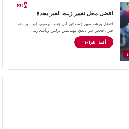
931
افضل محل تغيير زيت القير بجدة
افضل ورشة تغيير زتت قير في جدة ، توضيب قير ، برمجة
قير ، فحص قير بأيدي مهندسين دوليين وبأسعار…
أكمل القراءة »
ة