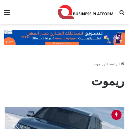
بحث عن
الق
الرئيسية
/
ريموت
ريموت