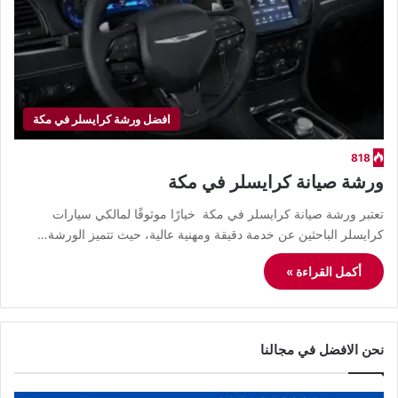
افضل ورشة كرايسلر في مكة
818
ورشة صيانة كرايسلر في مكة
تعتبر ورشة صيانة كرايسلر في مكة خيارًا موثوقًا لمالكي سيارات
كرايسلر الباحثين عن خدمة دقيقة ومهنية عالية، حيث تتميز الورشة…
أكمل القراءة »
نحن الافضل في مجالنا