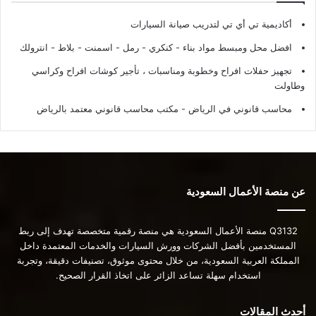
أكاديمية تي أي تي لتدريب صيانة السيارات
افضل محل ومبسط مواد بناء - كنكري - رمل - اسمنت - بلاط - انترولك
تجهيز حفلات افراح وخطوبة ومناسبات ، تأجير كوشات افراح وكراسي
وطاولت
محاسب قانوني في الرياض - مكتب محاسب قانوني معتمد بالرياض
عن منصة الأعمال السعودية
Q3132 منصة الأعمال السعودية هي منصة رقمية متخصصة تهدف إلى ربط
المستخدمين بأفضل الشركات وورش السيارات والخدمات المعتمدة داخل
المملكة العربية السعودية، من خلال محتوى موثوق، تصنيفات دقيقة، وتجربة
استخدام سهلة تساعد الزائر على اتخاذ القرار الصحيح.
أحدث المقالات