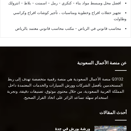
افضل محل ومبسط مواد بناء - كنكري - رمل - اسمنت - بلاط - انترولك
تجهيز حفلات افراح وخطوبة ومناسبات ، تأجير كوشات افراح وكراسي
وطاولت
محاسب قانوني في الرياض - مكتب محاسب قانوني معتمد بالرياض
عن منصة الأعمال السعودية
Q3132 منصة الأعمال السعودية هي منصة رقمية متخصصة تهدف إلى ربط
المستخدمين بأفضل الشركات وورش السيارات والخدمات المعتمدة داخل
المملكة العربية السعودية، من خلال محتوى موثوق، تصنيفات دقيقة، وتجربة
استخدام سهلة تساعد الزائر على اتخاذ القرار الصحيح.
أحدث المقالات
ورشة بورش في جدة