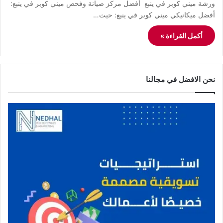
ورشة ميني كوبر في ينبع أفضل مركز صيانة وفحص ميني كوبر في ينبع:
أفضل ميكانيكي ميني كوبر في ينبع: حيث…
أكمل القراءة »
نحن الافضل في مجالنا