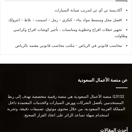
أكاديمية تي أي تي لتدريب صيانة السيارات
افضل محل ومبسط مواد بناء - كنكري - رمل - اسمنت - بلاط - انترولك
تجهيز حفلات افراح وخطوبة ومناسبات ، تأجير كوشات افراح وكراسي
وطاولت
محاسب قانوني في الرياض - مكتب محاسب قانوني معتمد بالرياض
عن منصة الأعمال السعودية
Q3132 منصة الأعمال السعودية هي منصة رقمية متخصصة تهدف إلى ربط
المستخدمين بأفضل الشركات وورش السيارات والخدمات المعتمدة داخل
المملكة العربية السعودية، من خلال محتوى موثوق، تصنيفات دقيقة، وتجربة
استخدام سهلة تساعد الزائر على اتخاذ القرار الصحيح.
أحدث المقالات