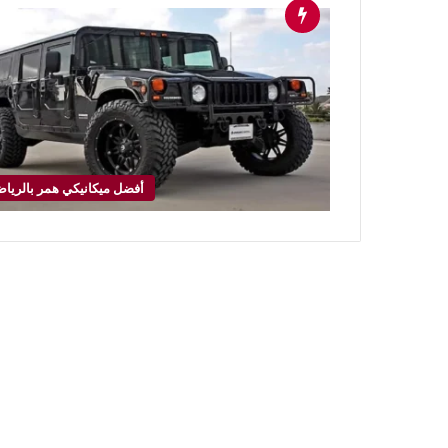
أفضل ميكانيكي همر بالريا