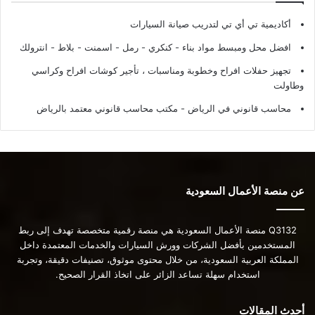
أكاديمية تي أي تي لتدريب صيانة السيارات
افضل محل ومبسط مواد بناء - كنكري - رمل - اسمنت - بلاط - انترولك
تجهيز حفلات افراح وخطوبة ومناسبات ، تأجير كوشات افراح وكراسي
وطاولت
محاسب قانوني في الرياض - مكتب محاسب قانوني معتمد بالرياض
عن منصة الأعمال السعودية
Q3132 منصة الأعمال السعودية هي منصة رقمية متخصصة تهدف إلى ربط
المستخدمين بأفضل الشركات وورش السيارات والخدمات المعتمدة داخل
المملكة العربية السعودية، من خلال محتوى موثوق، تصنيفات دقيقة، وتجربة
استخدام سهلة تساعد الزائر على اتخاذ القرار الصحيح.
أحدث المقالات