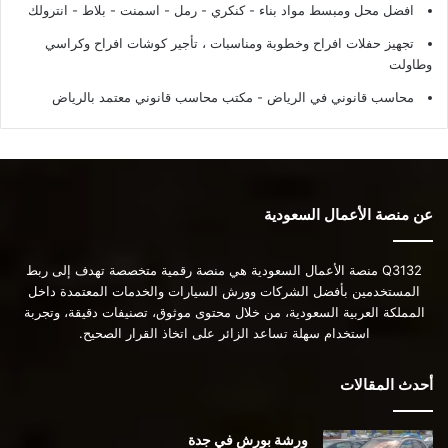
افضل محل ومبسط مواد بناء - كنكري - رمل - اسمنت - بلاط - انترولك
تجهيز حفلات افراح وخطوبة ومناسبات ، تأجير كوشات افراح وكراسي
وطاولت
محاسب قانوني في الرياض - مكتب محاسب قانوني معتمد بالرياض
عن منصة الأعمال السعودية
Q3132 منصة الأعمال السعودية هي منصة رقمية متخصصة تهدف إلى ربط
المستخدمين بأفضل الشركات وورش السيارات والخدمات المعتمدة داخل
المملكة العربية السعودية، من خلال محتوى موثوق، تصنيفات دقيقة، وتجربة
استخدام سهلة تساعد الزائر على اتخاذ القرار الصحيح.
أحدث المقالات
ورشة بورش في جدة