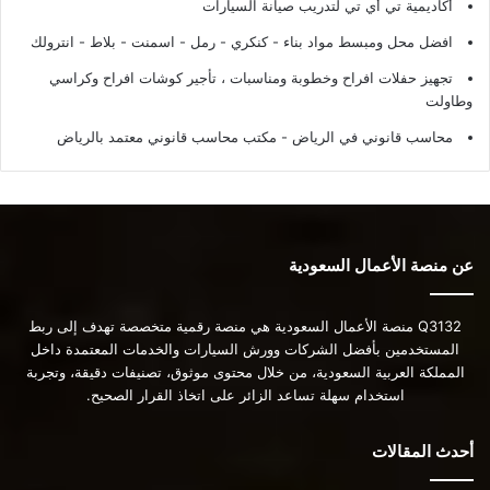
أكاديمية تي أي تي لتدريب صيانة السيارات
افضل محل ومبسط مواد بناء - كنكري - رمل - اسمنت - بلاط - انترولك
تجهيز حفلات افراح وخطوبة ومناسبات ، تأجير كوشات افراح وكراسي
وطاولت
محاسب قانوني في الرياض - مكتب محاسب قانوني معتمد بالرياض
عن منصة الأعمال السعودية
Q3132 منصة الأعمال السعودية هي منصة رقمية متخصصة تهدف إلى ربط
المستخدمين بأفضل الشركات وورش السيارات والخدمات المعتمدة داخل
المملكة العربية السعودية، من خلال محتوى موثوق، تصنيفات دقيقة، وتجربة
استخدام سهلة تساعد الزائر على اتخاذ القرار الصحيح.
أحدث المقالات