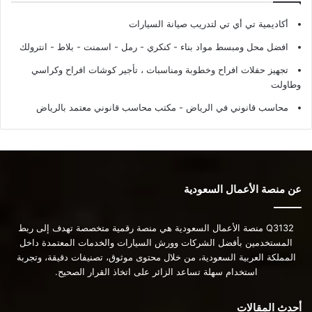
أكاديمية تي أي تي لتدريب صيانة السيارات
افضل محل ومبسط مواد بناء - كنكري - رمل - اسمنت - بلاط - انترولك
تجهيز حفلات افراح وخطوبة ومناسبات ، تأجير كوشات افراح وكراسي
وطاولت
محاسب قانوني في الرياض - مكتب محاسب قانوني معتمد بالرياض
عن منصة الأعمال السعودية
Q3132 منصة الأعمال السعودية هي منصة رقمية متخصصة تهدف إلى ربط
المستخدمين بأفضل الشركات وورش السيارات والخدمات المعتمدة داخل
المملكة العربية السعودية، من خلال محتوى موثوق، تصنيفات دقيقة، وتجربة
استخدام سهلة تساعد الزائر على اتخاذ القرار الصحيح.
أحدث المقالات