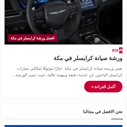
افضل ورشة كرايسلر في مكة
818
ورشة صيانة كرايسلر في مكة
تعتبر ورشة صيانة كرايسلر في مكة خيارًا موثوقًا لمالكي سيارات
كرايسلر الباحثين عن خدمة دقيقة ومهنية عالية، حيث تتميز الورشة…
أكمل القراءة »
نحن الافضل في مجالنا