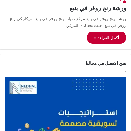
2
ورشة رنج روفر في ينبع
ورشة رنج روفر في ينبع مركز صيانة رنج روفر في ينبع: ميكانيكي رنج
روفر في ينبع: حيث تجد لدى المركز…
أكمل القراءة »
نحن الافضل في مجالنا