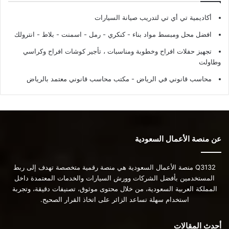
أكاديمية تي أي تي لتدريب صيانة السيارات
افضل محل ومبسط مواد بناء - كنكري - رمل - اسمنت - بلاط - انترولك
تجهيز حفلات افراح وخطوبة ومناسبات ، تأجير كوشات افراح وكراسي
وطاولت
محاسب قانوني في الرياض - مكتب محاسب قانوني معتمد بالرياض
عن منصة الأعمال السعودية
Q3132 منصة الأعمال السعودية هي منصة رقمية متخصصة تهدف إلى ربط
المستخدمين بأفضل الشركات وورش السيارات والخدمات المعتمدة داخل
المملكة العربية السعودية، من خلال محتوى موثوق، تصنيفات دقيقة، وتجربة
استخدام سهلة تساعد الزائر على اتخاذ القرار الصحيح.
أحدث المقالات