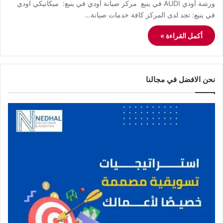
ورشة أودي AUDI في ينبع مركز صيانة أودي في ينبع: ميكانيكي اودي
في ينبع: تجد لدى المركز كافة خدمات صيانة…
أكمل القراءة »
نحن الافضل في مجالنا