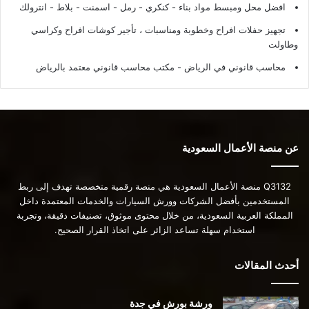
افضل محل ومبسط مواد بناء - كنكري - رمل - اسمنت - بلاط - انترولك
تجهيز حفلات افراح وخطوبة ومناسبات ، تأجير كوشات افراح وكراسي
وطاولت
محاسب قانوني في الرياض - مكتب محاسب قانوني معتمد بالرياض
عن منصة الأعمال السعودية
Q3132 منصة الأعمال السعودية هي منصة رقمية متخصصة تهدف إلى ربط
المستخدمين بأفضل الشركات وورش السيارات والخدمات المعتمدة داخل
المملكة العربية السعودية، من خلال محتوى موثوق، تصنيفات دقيقة، وتجربة
استخدام سهلة تساعد الزائر على اتخاذ القرار الصحيح.
أحدث المقالات
ورشة بورش في جدة