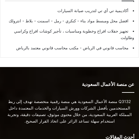
أكاديمية تي أي تي لتدريب صيانة السيارات
افضل محل ومبسط مواد بناء - كنكري - رمل - اسمنت - بلاط - انترولك
تجهيز حفلات افراح وخطوبة ومناسبات ، تأجير كوشات افراح وكراسي
وطاولت
محاسب قانوني في الرياض - مكتب محاسب قانوني معتمد بالرياض
عن منصة الأعمال السعودية
Q3132 منصة الأعمال السعودية هي منصة رقمية متخصصة تهدف إلى ربط
المستخدمين بأفضل الشركات وورش السيارات والخدمات المعتمدة داخل
المملكة العربية السعودية، من خلال محتوى موثوق، تصنيفات دقيقة، وتجربة
استخدام سهلة تساعد الزائر على اتخاذ القرار الصحيح.
أحدث المقالات