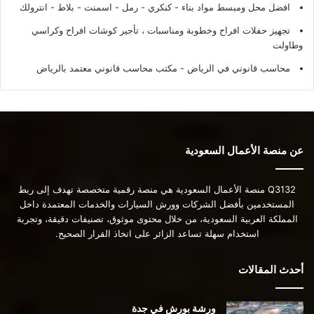
افضل محل ومبسط مواد بناء - كنكري - رمل - اسمنت - بلاط - انترولك
تجهيز حفلات افراح وخطوبة ومناسبات ، تأجير كوشات افراح وكراسي
وطاولت
محاسب قانوني في الرياض - مكتب محاسب قانوني معتمد بالرياض
عن منصة الأعمال السعودية
Q3132 منصة الأعمال السعودية هي منصة رقمية متخصصة تهدف إلى ربط
المستخدمين بأفضل الشركات وورش السيارات والخدمات المعتمدة داخل
المملكة العربية السعودية، من خلال محتوى موثوق، تصنيفات دقيقة، وتجربة
استخدام سهلة تساعد الزائر على اتخاذ القرار الصحيح.
أحدث المقالات
ورشة بورش في جدة