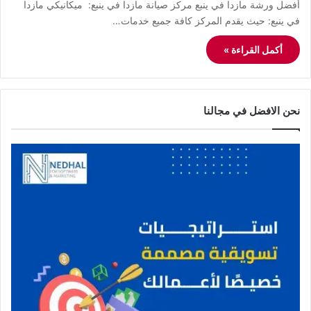
أفضل ورشة مازدا في ينبع مركز صيانة مازدا في ينبع: ميكانيكي مازدا
في ينبع: حيث يقدم المركز كافة جميع خدمات…
أكمل القراءة »
نحن الافضل في مجالنا