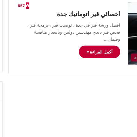
857
اخصائي قير اتوماتيك جدة
افضل ورشة قير في جدة ، توضيب قير ، برمجة قير ،
فحص قير بأيدي مهندسين دوليين وبأسعار منافسة
وضمان…
أكمل القراءة »
ة