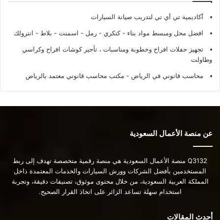
أكاديمية تي أي تي لتدريب صيانة السيارات
افضل محل ومبسط مواد بناء - كنكري - رمل - اسمنت - بلاط - انترولك
تجهيز حفلات افراح وخطوبة ومناسبات ، تأجير كوشات افراح وكراسي
وطاولت
محاسب قانوني في الرياض - مكتب محاسب قانوني معتمد بالرياض
عن منصة الأعمال السعودية
Q3132 منصة الأعمال السعودية هي منصة رقمية متخصصة تهدف إلى ربط
المستخدمين بأفضل الشركات وورش السيارات والخدمات المعتمدة داخل
المملكة العربية السعودية، من خلال محتوى موثوق، تصنيفات دقيقة، وتجربة
استخدام سهلة تساعد الزائر على اتخاذ القرار الصحيح.
أحدث المقالات