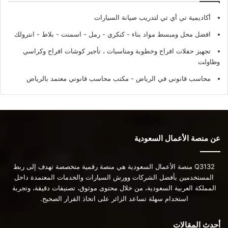
أكاديمية تي أي تي لتدريب صيانة السيارات
افضل محل ومبسط مواد بناء - كنكري - رمل - اسمنت - بلاط - انترولك
تجهيز حفلات افراح وخطوبة ومناسبات ، تأجير كوشات افراح وكراسي
وطاولت
محاسب قانوني في الرياض - مكتب محاسب قانوني معتمد بالرياض
عن منصة الأعمال السعودية
Q3132 منصة الأعمال السعودية هي منصة رقمية متخصصة تهدف إلى ربط
المستخدمين بأفضل الشركات وورش السيارات والخدمات المعتمدة داخل
المملكة العربية السعودية، من خلال محتوى موثوق، تصنيفات دقيقة، وتجربة
استخدام سهلة تساعد الزائر على اتخاذ القرار الصحيح.
أحدث المقالات