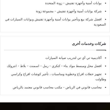
بوابات أمنية وأجهزة تفتيش
- زونة المتحدة
شركة بوابات أمنية وأجهزة تفتيش
- مجموعة زونة
افضل شركة بيع وتأجير بوابات أمنية وأجهزة تفتيش وبوابات السيارات في
السعودية
شركات وخدمات أخرى
أكاديمية تي أي تي لتدريب صيانة السيارات
افضل محل ومبسط مواد بناء - كنكري - رمل - اسمنت - بلاط - انترولك
تجهيز حفلات افراح وخطوبة ومناسبات ، تأجير كوشات افراح وكراسي
وطاولت
محاسب قانوني في الرياض - مكتب محاسب قانوني معتمد بالرياض