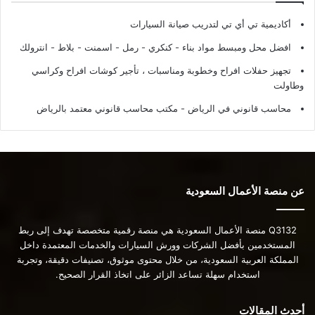
أكاديمية تي أي تي لتدريب صيانة السيارات
افضل محل ومبسط مواد بناء - كنكري - رمل - اسمنت - بلاط - انترولك
تجهيز حفلات افراح وخطوبة ومناسبات ، تأجير كوشات افراح وكراسي
وطاولت
محاسب قانوني في الرياض - مكتب محاسب قانوني معتمد بالرياض
عن منصة الأعمال السعودية
Q3132 منصة الأعمال السعودية هي منصة رقمية متخصصة تهدف إلى ربط
المستخدمين بأفضل الشركات وورش السيارات والخدمات المعتمدة داخل
المملكة العربية السعودية، من خلال محتوى موثوق، تصنيفات دقيقة، وتجربة
استخدام سهلة تساعد الزائر على اتخاذ القرار الصحيح.
أحدث المقالات