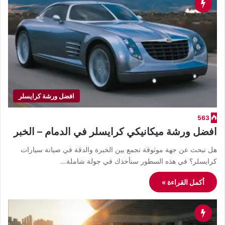
افضل ورشة كرايسلر
563
افضل ورشة ميكانيكي كرايسلر في الدمام – الخبر
هل تبحث عن جهة موثوقة تجمع بين الخبرة والدقة في صيانة سيارات
كرايسلر؟ في هذه السطور سنأخذك في جولة شاملة…
أكمل القراءة »