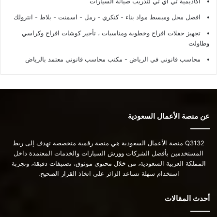
أكاديمية تي أي تي لتدريب صيانة السيارات
افضل محل ومبسط مواد بناء - كنكري - رمل - اسمنت - بلاط - انترولك
تجهيز حفلات افراح وخطوبة ومناسبات ، تأجير كوشات افراح وكراسي
وطاولت
محاسب قانوني في الرياض - مكتب محاسب قانوني معتمد بالرياض
عن منصة الأعمال السعودية
Q3132 منصة الأعمال السعودية هي منصة رقمية متخصصة تهدف إلى ربط
المستخدمين بأفضل الشركات وورش السيارات والخدمات المعتمدة داخل
المملكة العربية السعودية، من خلال محتوى موثوق، تصنيفات دقيقة، وتجربة
استخدام سهلة تساعد الزائر على اتخاذ القرار الصحيح.
أحدث المقالات