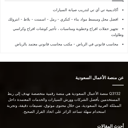
أكاديمية تي أي تي لتدريب صيانة السيارات
افضل محل ومبسط مواد بناء - كنكري - رمل - اسمنت - بلاط - انترولك
تجهيز حفلات افراح وخطوبة ومناسبات ، تأجير كوشات افراح وكراسي
وطاولت
محاسب قانوني في الرياض - مكتب محاسب قانوني معتمد بالرياض
عن منصة الأعمال السعودية
Q3132 منصة الأعمال السعودية هي منصة رقمية متخصصة تهدف إلى ربط
المستخدمين بأفضل الشركات وورش السيارات والخدمات المعتمدة داخل
المملكة العربية السعودية، من خلال محتوى موثوق، تصنيفات دقيقة، وتجربة
استخدام سهلة تساعد الزائر على اتخاذ القرار الصحيح.
أحدث المقالات