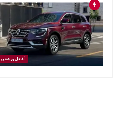
أفضل ورشة رين