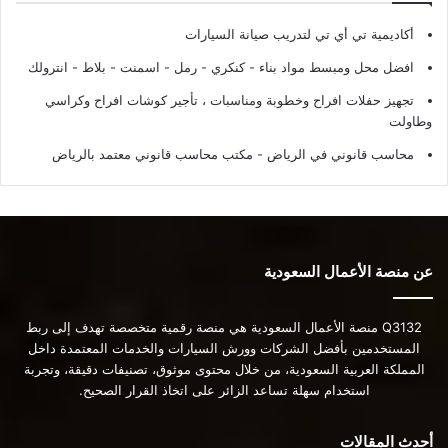
أكاديمية تي أي تي لتدريب صيانة السيارات
افضل محل ومبسط مواد بناء - كنكري - رمل - اسمنت - بلاط - انترولك
تجهيز حفلات افراح وخطوبة ومناسبات ، تأجير كوشات افراح وكراسي
وطاولت
محاسب قانوني في الرياض - مكتب محاسب قانوني معتمد بالرياض
عن منصة الأعمال السعودية
Q3132 منصة الأعمال السعودية هي منصة رقمية متخصصة تهدف إلى ربط
المستخدمين بأفضل الشركات وورش السيارات والخدمات المعتمدة داخل
المملكة العربية السعودية، من خلال محتوى موثوق، تصنيفات دقيقة، وتجربة
استخدام سهلة تساعد الزائر على اتخاذ القرار الصحيح.
أحدث المقالات