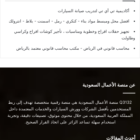
أكاديمية تي أي تي لتدريب صيانة السيارات
افضل محل ومبسط مواد بناء - كنكري - رمل - اسمنت - بلاط - انترولك
تجهيز حفلات افراح وخطوبة ومناسبات ، تأجير كوشات افراح وكراسي
وطاولت
محاسب قانوني في الرياض - مكتب محاسب قانوني معتمد بالرياض
عن منصة الأعمال السعودية
Q3132 منصة الأعمال السعودية هي منصة رقمية متخصصة تهدف إلى ربط
المستخدمين بأفضل الشركات وورش السيارات والخدمات المعتمدة داخل
المملكة العربية السعودية، من خلال محتوى موثوق، تصنيفات دقيقة، وتجربة
استخدام سهلة تساعد الزائر على اتخاذ القرار الصحيح.
أحدث المقالات